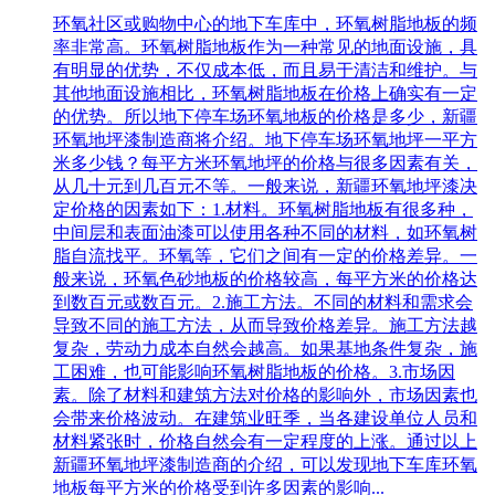
环氧社区或购物中心的地下车库中，环氧树脂地板的频
率非常高。环氧树脂地板作为一种常见的地面设施，具
有明显的优势，不仅成本低，而且易于清洁和维护。与
其他地面设施相比，环氧树脂地板在价格上确实有一定
的优势。所以地下停车场环氧地板的价格是多少，新疆
环氧地坪漆制造商将介绍。地下停车场环氧地坪一平方
米多少钱？每平方米环氧地坪的价格与很多因素有关，
从几十元到几百元不等。一般来说，新疆环氧地坪漆决
定价格的因素如下：1.材料。环氧树脂地板有很多种，
中间层和表面油漆可以使用各种不同的材料，如环氧树
脂自流找平。环氧等，它们之间有一定的价格差异。一
般来说，环氧色砂地板的价格较高，每平方米的价格达
到数百元或数百元。2.施工方法。不同的材料和需求会
导致不同的施工方法，从而导致价格差异。施工方法越
复杂，劳动力成本自然会越高。如果基地条件复杂，施
工困难，也可能影响环氧树脂地板的价格。3.市场因
素。除了材料和建筑方法对价格的影响外，市场因素也
会带来价格波动。在建筑业旺季，当各建设单位人员和
材料紧张时，价格自然会有一定程度的上涨。通过以上
新疆环氧地坪漆制造商的介绍，可以发现地下车库环氧
地板每平方米的价格受到许多因素的影响...