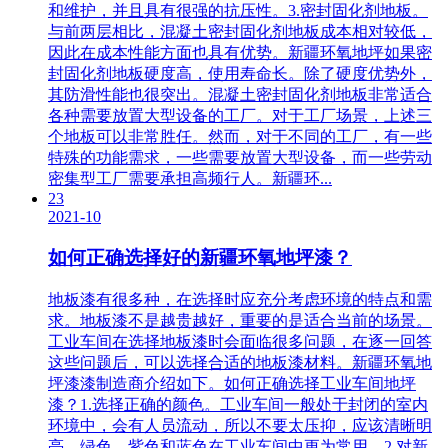
和维护，并且具有很强的抗压性。3.密封固化剂地板。
与前两层相比，混凝土密封固化剂地板成本相对较低，
因此在成本性能方面也具有优势。新疆环氧地坪如果密
封固化剂地板硬度高，使用寿命长。除了硬度优势外，
其防滑性能也很突出。混凝土密封固化剂地板非常适合
各种需要放置大型设备的工厂。对于工厂场景，上述三
个地板可以非常胜任。然而，对于不同的工厂，有一些
特殊的功能需求，一些需要放置大型设备，而一些劳动
密集型工厂需要承担高频行人。新疆环...
23
2021-10
如何正确选择好的新疆环氧地坪漆？
地板漆有很多种，在选择时应充分考虑环境的特点和需
求。地板漆不是越贵越好，重要的是适合当前的场景。
工业车间在选择地板漆时会面临很多问题，在逐一回答
这些问题后，可以选择合适的地板漆材料。新疆环氧地
坪漆漆制造商介绍如下。如何正确选择工业车间地坪
漆？1.选择正确的颜色。工业车间一般处于封闭的室内
环境中，会有人员流动，所以不要太压抑，应该清晰明
亮。绿色。紫色和蓝色在工业车间中更为常用。2.对新