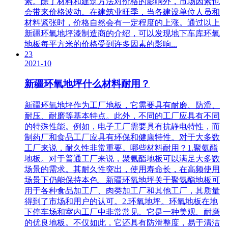
素。除了材料和建筑方法对价格的影响外，市场因素也
会带来价格波动。在建筑业旺季，当各建设单位人员和
材料紧张时，价格自然会有一定程度的上涨。通过以上
新疆环氧地坪漆制造商的介绍，可以发现地下车库环氧
地板每平方米的价格受到许多因素的影响...
23
2021-10
新疆环氧地坪什么材料耐用？
新疆环氧地坪作为工厂地板，它需要具有耐磨、防滑、
耐压、耐磨等基本特点。此外，不同的工厂应具有不同
的特殊性能。例如，电子工厂需要具有抗静电特性，而
制药厂和食品工厂应具有环保和健康特性。对于大多数
工厂来说，耐久性非常重要。哪些材料耐用？1.聚氨酯
地板。对于普通工厂来说，聚氨酯地板可以满足大多数
场景的需求。其耐久性突出，使用寿命长，在高频使用
场景下仍能保持本色。新疆环氧地坪关于聚氨酯地板可
用于各种食品加工厂、肉类加工厂和其他工厂，其质量
得到了市场和用户的认可。2.环氧地坪。环氧地板在地
下停车场和室内工厂中非常常见。它是一种美观、耐磨
的优良地板。不仅如此，它还具有防滑整度，易于清洁