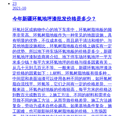
23
2021-10
今年新疆环氧地坪漆批发价格是多少？
环氧社区或购物中心的地下车库中，环氧树脂地板的频
率非常高。环氧树脂地板作为一种常见的地面设施，具
有明显的优势，不仅成本低，而且易于清洁和维护。与
其他地面设施相比，环氧树脂地板在价格上确实有一定
的优势。所以地下停车场环氧地板的价格是多少，新疆
环氧地坪漆制造商将介绍。地下停车场环氧地坪一平方
米多少钱？每平方米环氧地坪的价格与很多因素有关，
从几十元到几百元不等。一般来说，新疆环氧地坪漆决
定价格的因素如下：1.材料。环氧树脂地板有很多种，
中间层和表面油漆可以使用各种不同的材料，如环氧树
脂自流找平。环氧等，它们之间有一定的价格差异。一
般来说，环氧色砂地板的价格较高，每平方米的价格达
到数百元或数百元。2.施工方法。不同的材料和需求会
导致不同的施工方法，从而导致价格差异。施工方法越
复杂，劳动力成本自然会越高。如果基地条件复杂，施
工困难，也可能影响环氧树脂地板的价格。3.市场因